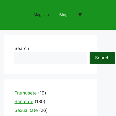
Magazin
Blog
Search
Search
19
Frumusete
19
products
180
Sanatate
180
products
26
Sexualitate
26