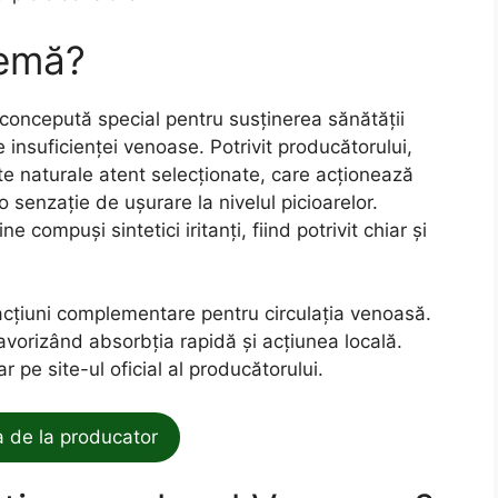
remă?
 concepută special pentru susținerea sănătății
insuficienței venoase. Potrivit producătorului,
e naturale atent selecționate, care acționează
 o senzație de ușurare la nivelul picioarelor.
e compuși sintetici iritanți, fiind potrivit chiar și
acțiuni complementare pentru circulația venoasă.
avorizând absorbția rapidă și acțiunea locală.
r pe site-ul oficial al producătorului.
de la producator