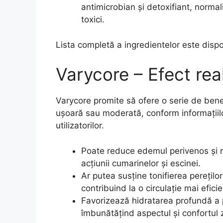
antimicrobian și detoxifiant, normali
toxici.
Lista completă a ingredientelor este dispo
Varycore – Efect rea
Varycore promite să ofere o serie de bene
ușoară sau moderată, conform informațiilor
utilizatorilor.
Poate reduce edemul perivenos și ret
acțiunii cumarinelor și escinei.
Ar putea susține tonifierea perețilo
contribuind la o circulație mai eficie
Favorizează hidratarea profundă a pi
îmbunătățind aspectul și confortul 