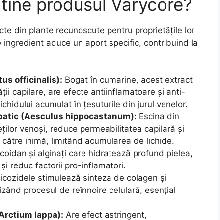
ntine produsul Varycore?
e din plante recunoscute pentru proprietățile lor
re ingredient aduce un aport specific, contribuind la
tus officinalis):
Bogat în cumarine, acest extract
ii capilare, are efecte antiinflamatoare și anti-
hidului acumulat în țesuturile din jurul venelor.
lbatic (Aesculus hippocastanum):
Escina din
ților venoși, reduce permeabilitatea capilară și
către inimă, limitând acumularea de lichide.
oidan și alginați care hidratează profund pielea,
și reduc factorii pro-inflamatori.
icozidele stimulează sinteza de colagen și
izând procesul de reînnoire celulară, esențial
Arctium lappa):
Are efect astringent,