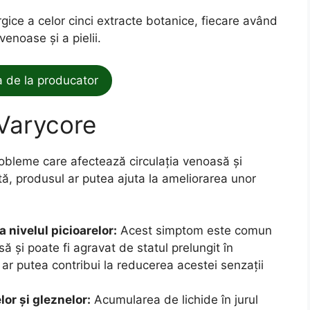
rgice a celor cinci extracte botanice, fiecare având
venoase și a pielii.
de la producator
e Varycore
robleme care afectează circulația venoasă și
lată, produsul ar putea ajuta la ameliorarea unor
 nivelul picioarelor:
Acest simptom este comun
ă și poate fi agravat de statul prelungit în
ar putea contribui la reducerea acestei senzații
or și gleznelor:
Acumularea de lichide în jurul