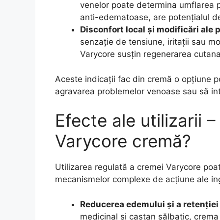
venelor poate determina umflarea pi
anti-edematoase, are potențialul de 
Disconfort local și modificări ale pi
senzație de tensiune, iritații sau mod
Varycore susțin regenerarea cutanat
Aceste indicații fac din cremă o opțiune p
agravarea problemelor venoase sau să integr
Efecte ale utilizarii
Varycore cremă?
Utilizarea regulată a cremei Varycore poa
mecanismelor complexe de acțiune ale ing
Reducerea edemului și a retenției 
medicinal și castan sălbatic, crema 