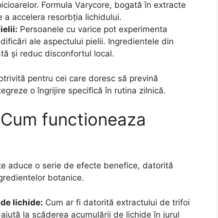
cioarelor. Formula Varycore, bogată în extracte
a accelera resorbția lichidului.
elii:
Persoanele cu varice pot experimenta
ificări ale aspectului pielii. Ingredientele din
ă și reduc disconfortul local.
otrivită pentru cei care doresc să prevină
eze o îngrijire specifică în rutina zilnică.
 – Cum functioneaza
te aduce o serie de efecte benefice, datorită
redientelor botanice.
de lichide:
Cum ar fi datorită extractului de trifoi
ajută la scăderea acumulării de lichide în jurul