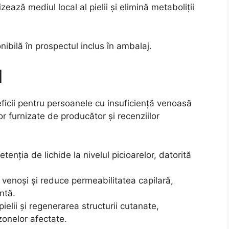
zează mediul local al pielii și elimină metaboliții
nibilă în prospectul inclus în ambalaj.
l
ficii pentru persoanele cu insuficiență venoasă
 furnizate de producător și recenziilor
enția de lichide la nivelul picioarelor, datorită
r venoși și reduce permeabilitatea capilară,
ntă.
elii și regenerarea structurii cutanate,
zonelor afectate.