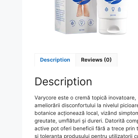
Description
Reviews (0)
Description
Varycore este o cremă topică inovatoare, d
ameliorării disconfortului la nivelul picio
botanice acționează local, vizând simpto
greutate, umflături și dureri. Datorită comp
active pot oferi beneficii fără a trece prin
și toleranța produsului pentru utilizatorii c