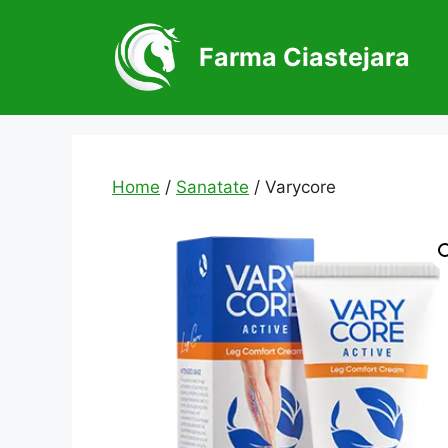
Skip
to
Farma Ciastejara
content
Home
/
Sanatate
/ Varycore