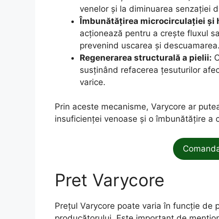
venelor și la diminuarea senzației 
Îmbunătățirea microcirculației și h
acționează pentru a crește fluxul sa
prevenind uscarea și descuamarea
Regenerarea structurală a pielii:
C
susținând refacerea țesuturilor afec
varice.
Prin aceste mecanisme, Varycore ar putea 
insuficienței venoase și o îmbunătățire a co
Comanda 
Pret Varycore
Prețul Varycore poate varia în funcție de pr
producătorului. Este important de mențio