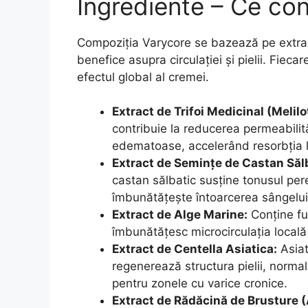
Ingrediente – Ce co
Compoziția Varycore se bazează pe extract
benefice asupra circulației și pielii. Fieca
efectul global al cremei.
Extract de Trifoi Medicinal (Melilo
contribuie la reducerea permeabilităț
edematoase, accelerând resorbția lic
Extract de Semințe de Castan Să
castan sălbatic susține tonusul pere
îmbunătățește întoarcerea sângelui 
Extract de Alge Marine:
Conține fuc
îmbunătățesc microcirculația locală 
Extract de Centella Asiatica:
Asiat
regenerează structura pielii, normal
pentru zonele cu varice cronice.
Extract de Rădăcină de Brusture (