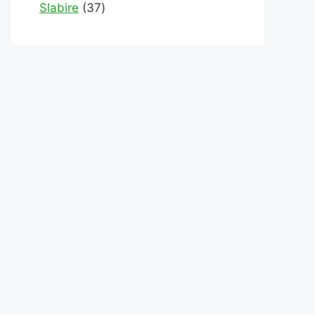
products
37
Slabire
37
products