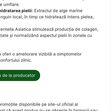
de umflare.
idratarea pielii:
Extractul de alge marine
nguin local, în timp ce hidratează intens pielea,
.
entella Asiatica stimulează producția de colagen,
tate și normalizând aspectul pielii în zonele cu
oferi o ameliorare vizibilă a simptomelor
nfortului zilnic.
de la producator
omoțiile disponibile pe site-ul oficial al
nat că acest produs nu se găsește în farmacii sau