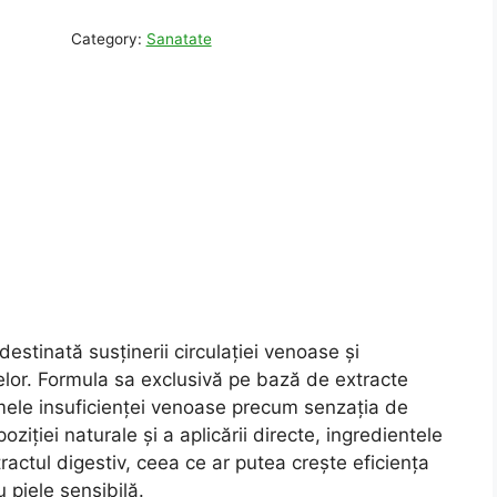
Category:
Sanatate
estinată susținerii circulației venoase și
arelor. Formula sa exclusivă pe bază de extracte
mele insuficienței venoase precum senzația de
oziției naturale și a aplicării directe, ingredientele
 tractul digestiv, ceea ce ar putea crește eficiența
u piele sensibilă.