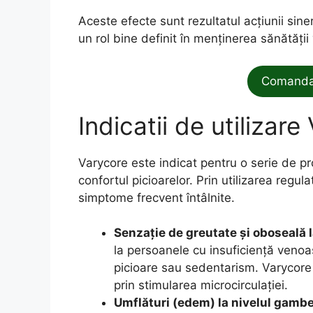
Aceste efecte sunt rezultatul acțiunii sine
un rol bine definit în menținerea sănătății 
Comanda 
Indicatii de utilizar
Varycore este indicat pentru o serie de p
confortul picioarelor. Prin utilizarea regu
simptome frecvent întâlnite.
Senzație de greutate și oboseală la
la persoanele cu insuficiență venoas
picioare sau sedentarism. Varycore 
prin stimularea microcirculației.
Umflături (edem) la nivelul gambel