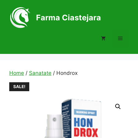
Skip
to
Farma Ciastejara
content
Menu
Home
/
Sanatate
/ Hondrox
SALE!