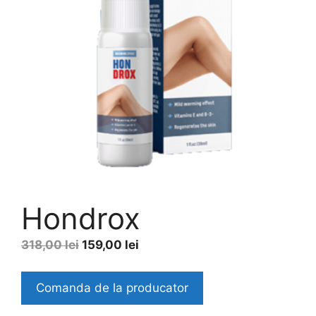
Hondrox
Original
Current
318,00
lei
159,00
lei
price
price
was:
is:
Comanda de la producator
318,00 lei.
159,00 lei.