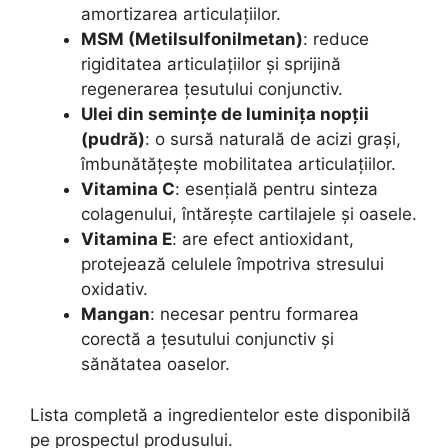
amortizarea articulațiilor.
MSM (Metilsulfonilmetan)
: reduce
rigiditatea articulațiilor și sprijină
regenerarea țesutului conjunctiv.
Ulei din semințe de luminița nopții
(pudră)
: o sursă naturală de acizi grași,
îmbunătățește mobilitatea articulațiilor.
Vitamina C
: esențială pentru sinteza
colagenului, întărește cartilajele și oasele.
Vitamina E
: are efect antioxidant,
protejează celulele împotriva stresului
oxidativ.
Mangan
: necesar pentru formarea
corectă a țesutului conjunctiv și
sănătatea oaselor.
Lista completă a ingredientelor este disponibilă
pe prospectul produsului.