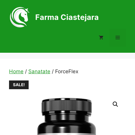
Skip
to
Farma Ciastejara
content
Menu
Home
/
Sanatate
/ ForceFlex
SALE!