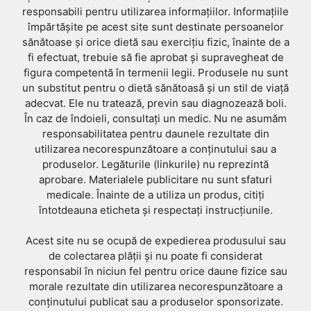
responsabili pentru utilizarea informațiilor. Informațiile
împărtășite pe acest site sunt destinate persoanelor
sănătoase și orice dietă sau exercițiu fizic, înainte de a
fi efectuat, trebuie să fie aprobat și supravegheat de
figura competentă în termenii legii. Produsele nu sunt
un substitut pentru o dietă sănătoasă și un stil de viață
adecvat. Ele nu tratează, previn sau diagnozează boli.
În caz de îndoieli, consultați un medic. Nu ne asumăm
responsabilitatea pentru daunele rezultate din
utilizarea necorespunzătoare a conținutului sau a
produselor. Legăturile (linkurile) nu reprezintă
aprobare. Materialele publicitare nu sunt sfaturi
medicale. Înainte de a utiliza un produs, citiți
întotdeauna eticheta și respectați instrucțiunile.
Acest site nu se ocupă de expedierea produsului sau
de colectarea plății și nu poate fi considerat
responsabil în niciun fel pentru orice daune fizice sau
morale rezultate din utilizarea necorespunzătoare a
conținutului publicat sau a produselor sponsorizate.