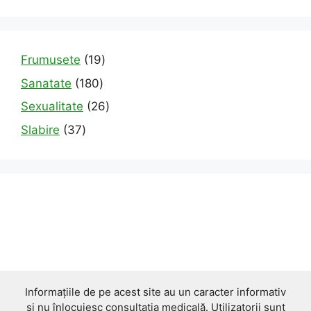
19
Frumusete
19
products
180
Sanatate
180
products
26
Sexualitate
26
products
37
Slabire
37
products
Informațiile de pe acest site au un caracter informativ
și nu înlocuiesc consultația medicală. Utilizatorii sunt