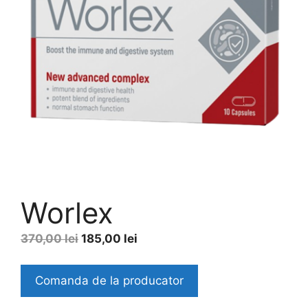
Worlex
Original
Current
370,00
lei
185,00
lei
price
price
was:
is:
Comanda de la producator
370,00 lei.
185,00 lei.