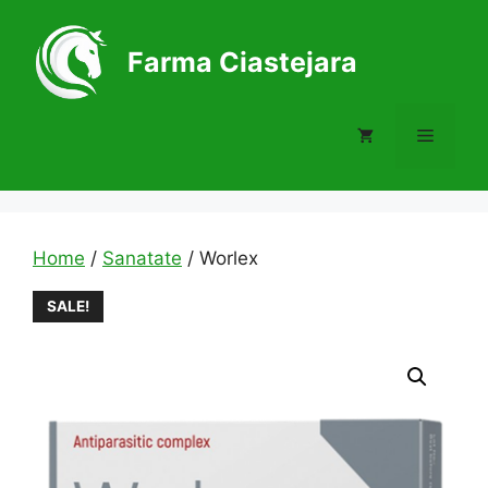
Skip
to
Farma Ciastejara
content
Menu
Home
/
Sanatate
/ Worlex
SALE!