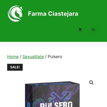
Skip
to
Farma Ciastejara
content
Menu
Home
/
Sexualitate
/ Pulsero
SALE!