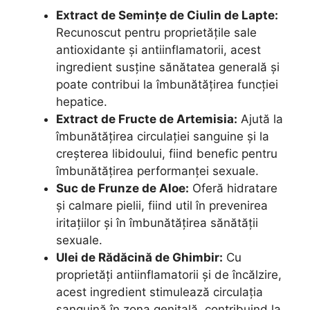
Extract de Semințe de Ciulin de Lapte:
Recunoscut pentru proprietățile sale
antioxidante și antiinflamatorii, acest
ingredient susține sănătatea generală și
poate contribui la îmbunătățirea funcției
hepatice.
Extract de Fructe de Artemisia:
Ajută la
îmbunătățirea circulației sanguine și la
creșterea libidoului, fiind benefic pentru
îmbunătățirea performanței sexuale.
Suc de Frunze de Aloe:
Oferă hidratare
și calmare pielii, fiind util în prevenirea
iritațiilor și în îmbunătățirea sănătății
sexuale.
Ulei de Rădăcină de Ghimbir:
Cu
proprietăți antiinflamatorii și de încălzire,
acest ingredient stimulează circulația
sanguină în zona genitală, contribuind la