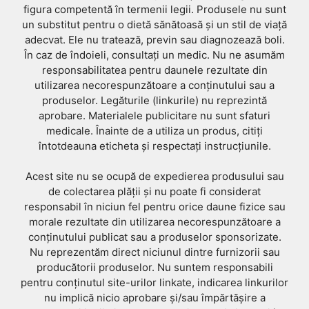
figura competentă în termenii legii. Produsele nu sunt
un substitut pentru o dietă sănătoasă și un stil de viață
adecvat. Ele nu tratează, previn sau diagnozează boli.
În caz de îndoieli, consultați un medic. Nu ne asumăm
responsabilitatea pentru daunele rezultate din
utilizarea necorespunzătoare a conținutului sau a
produselor. Legăturile (linkurile) nu reprezintă
aprobare. Materialele publicitare nu sunt sfaturi
medicale. Înainte de a utiliza un produs, citiți
întotdeauna eticheta și respectați instrucțiunile.
Acest site nu se ocupă de expedierea produsului sau
de colectarea plății și nu poate fi considerat
responsabil în niciun fel pentru orice daune fizice sau
morale rezultate din utilizarea necorespunzătoare a
conținutului publicat sau a produselor sponsorizate.
Nu reprezentăm direct niciunul dintre furnizorii sau
producătorii produselor. Nu suntem responsabili
pentru conținutul site-urilor linkate, indicarea linkurilor
nu implică nicio aprobare și/sau împărtășire a