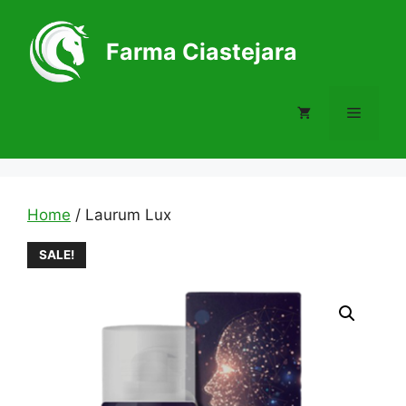
Skip
to
Farma Ciastejara
content
Menu
Home
/ Laurum Lux
SALE!