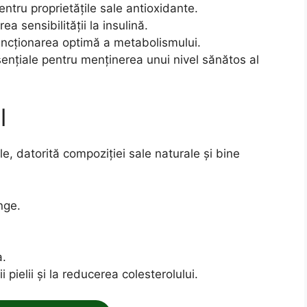
ntru proprietățile sale antioxidante.
ea sensibilității la insulină.
funcționarea optimă a metabolismului.
ențiale pentru menținerea unui nivel sănătos al
l
e, datorită compoziției sale naturale și bine
nge.
a.
 pielii și la reducerea colesterolului.