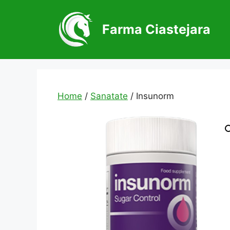
Skip
to
Farma Ciastejara
content
Home
/
Sanatate
/ Insunorm