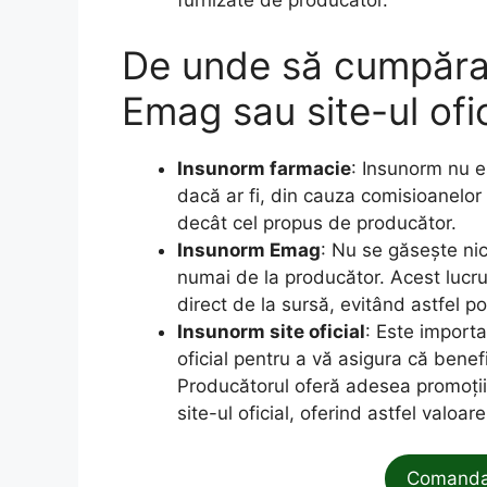
furnizate de producător.
De unde să cumpăraț
Emag sau site-ul ofic
Insunorm farmacie
: Insunorm nu es
dacă ar fi, din cauza comisioanelor
decât cel propus de producător.
Insunorm Emag
: Nu se găsește ni
numai de la producător. Acest lucru 
direct de la sursă, evitând astfel po
Insunorm site oficial
: Este import
oficial pentru a vă asigura că benefi
Producătorul oferă adesea promoții
site-ul oficial, oferind astfel valoar
Comanda 