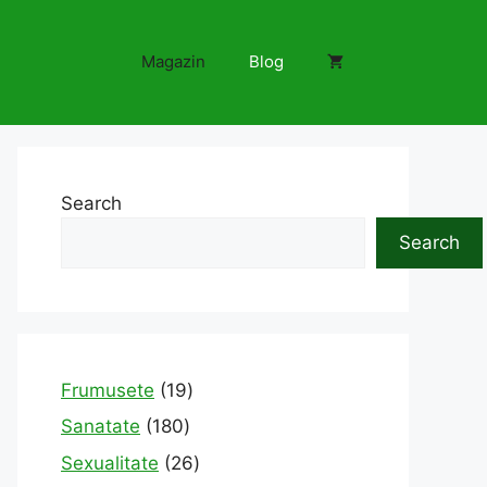
Magazin
Blog
Search
Search
19
Frumusete
19
products
180
Sanatate
180
products
26
Sexualitate
26