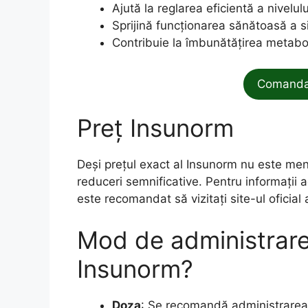
Ajută la reglarea eficientă a nivelu
Sprijină funcționarea sănătoasă a s
Contribuie la îmbunătățirea metaboli
Comanda 
Preț Insunorm
Deși prețul exact al Insunorm nu este men
reduceri semnificative. Pentru informații ac
este recomandat să vizitați site-ul oficial 
Mod de administrare
Insunorm?
Doza
: Se recomandă administrarea a