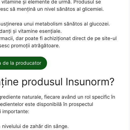
ă, vitamine și elemente de urmă. Produsul se
esc să mențină un nivel sănătos al glicemiei.
usținerea unui metabolism sănătos al glucozei.
anți și vitamine esențiale.
macii, dar poate fi achiziționat direct de pe site-ul
esc promoții atrăgătoare.
de la producator
nține produsul Insunorm?
ediente naturale, fiecare având un rol specific în
redientelor este disponibilă în prospectul
i importante:
a nivelului de zahăr din sânge.