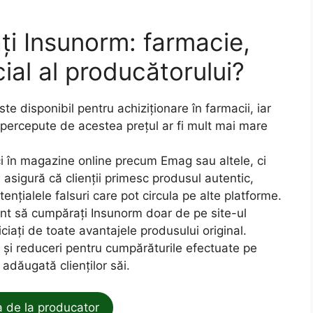
i Insunorm: farmacie,
ial al producătorului?
te disponibil pentru achiziționare în farmacii, iar
 percepute de acestea prețul ar fi mult mai mare
ci în magazine online precum Emag sau altele, ci
asigură că clienții primesc produsul autentic,
tențialele falsuri care pot circula pe alte platforme.
ant să cumpărați Insunorm doar de pe site-ul
ciați de toate avantajele produsului original.
 și reduceri pentru cumpărăturile efectuate pe
e adăugată clienților săi.
de la producator