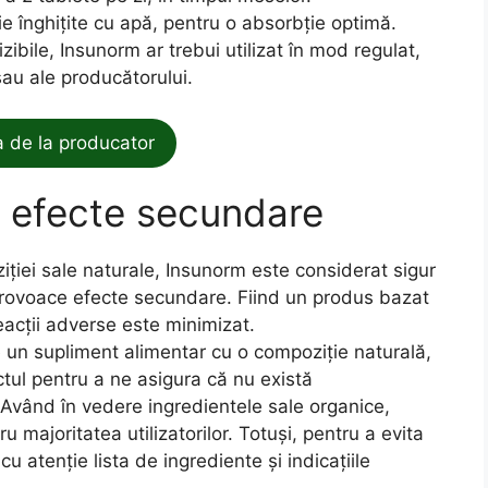
ie înghițite cu apă, pentru o absorbție optimă.
izibile, Insunorm ar trebui utilizat în mod regulat,
sau ale producătorului.
de la producator
 efecte secundare
iției sale naturale, Insunorm este considerat sigur
 provoace efecte secundare. Fiind un produs bazat
eacții adverse este minimizat.
un supliment alimentar cu o compoziție naturală,
tul pentru a ne asigura că nu există
. Având în vedere ingredientele sale organice,
 majoritatea utilizatorilor. Totuși, pentru a evita
cu atenție lista de ingrediente și indicațiile