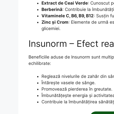
Extract de Ceai Verde
: Cunoscut pe
Berberină
: Contribuie la îmbunătățir
Vitaminele C, B6, B9, B12
: Susțin 
Zinc și Crom
: Elemente de urmă es
glicemiei.
Insunorm – Efect rea
Beneficiile aduse de Insunorm sunt multipl
echilibrate:
Reglează nivelurile de zahăr din sâ
Întărește vasele de sânge.
Promovează pierderea în greutate.
Îmbunătățește energia și activitate
Contribuie la îmbunătățirea sănătății