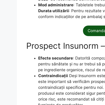
Mod administrare
: Tabletele trebu
Durata utilizării
: Pentru rezultate v
conform indicațiilor de pe ambalaj 
Comanda 
Prospect Insunorm –
Efecte secundare
: Datorită compoz
pentru sănătate și nu ar trebui să
pe ingrediente organice, riscul de r
Contraindicații
Deși Insunorm este 
este important să verificăm prospec
contraindicații specifice pentru noi
produsul este considerat sigur pentru
orice risc, este recomandat să citiți 