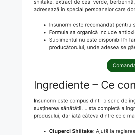
shiitake, extract de ceai verde, berberin
adresează în special persoanelor care dor
Insunorm este recomandat pentru s
Formula sa organică include antioxid
Suplimentul nu este disponibil în far
producătorului, unde adesea se găs
Comanda 
Ingrediente – Ce co
Insunorm este compus dintr-o serie de ingr
susținerea sănătății. Lista completă a ing
produsului, dar iată câteva dintre cele ma
Ciuperci Shiitake
: Ajută la reglare