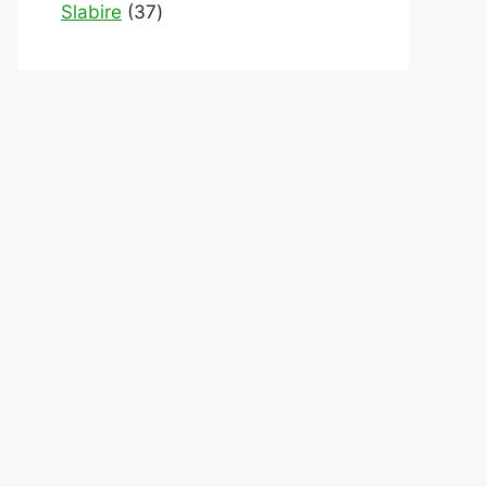
products
37
Slabire
37
products