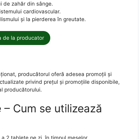
lui de zahăr din sânge.
istemului cardiovascular.
smului și la pierderea în greutate.
de la producator
ționat, producătorul oferă adesea promoții și
tualizate privind prețul și promoțiile disponibile,
al producătorului.
 – Cum se utilizează
 2 tablete pe zi, în timpul meselor.