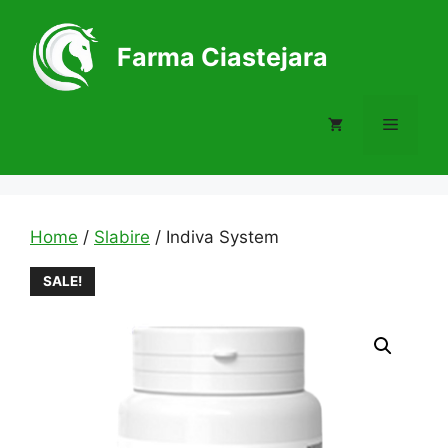
Skip
to
Farma Ciastejara
content
Menu
Home
/
Slabire
/ Indiva System
SALE!