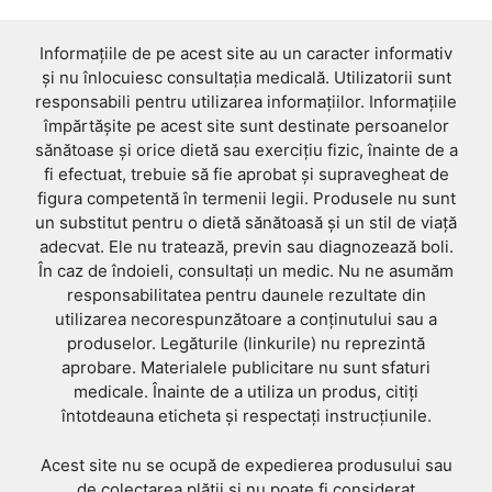
Informațiile de pe acest site au un caracter informativ
și nu înlocuiesc consultația medicală. Utilizatorii sunt
responsabili pentru utilizarea informațiilor. Informațiile
împărtășite pe acest site sunt destinate persoanelor
sănătoase și orice dietă sau exercițiu fizic, înainte de a
fi efectuat, trebuie să fie aprobat și supravegheat de
figura competentă în termenii legii. Produsele nu sunt
un substitut pentru o dietă sănătoasă și un stil de viață
adecvat. Ele nu tratează, previn sau diagnozează boli.
În caz de îndoieli, consultați un medic. Nu ne asumăm
responsabilitatea pentru daunele rezultate din
utilizarea necorespunzătoare a conținutului sau a
produselor. Legăturile (linkurile) nu reprezintă
aprobare. Materialele publicitare nu sunt sfaturi
medicale. Înainte de a utiliza un produs, citiți
întotdeauna eticheta și respectați instrucțiunile.
Acest site nu se ocupă de expedierea produsului sau
de colectarea plății și nu poate fi considerat