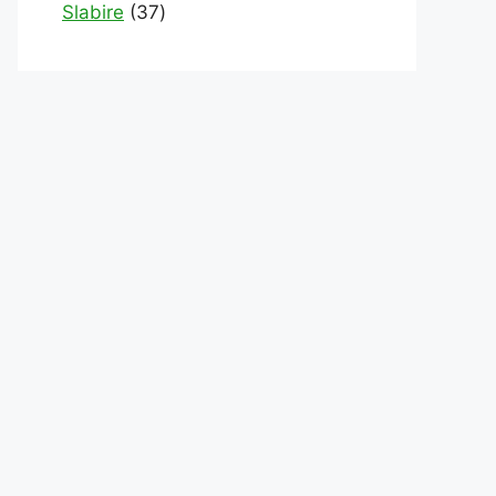
products
37
Slabire
37
products