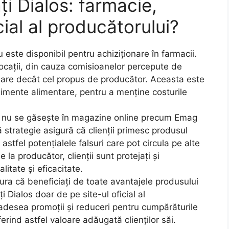
i Dialos: farmacie,
ial al producătorului?
 este disponibil pentru achiziționare în farmacii.
 locații, din cauza comisioanelor percepute de
i mare decât cel propus de producător. Aceasta este
imente alimentare, pentru a menține costurile
 nu se găsește în magazine online precum Emag
 strategie asigură că clienții primesc produsul
 astfel potențialele falsuri care pot circula pe alte
la producător, clienții sunt protejați și
litate și eficacitate.
gura că beneficiați de toate avantajele produsului
 Dialos doar de pe site-ul oficial al
adesea promoții și reduceri pentru cumpărăturile
ferind astfel valoare adăugată clienților săi.