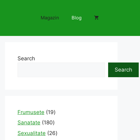
Magazin
Blog
Search
Search
19
Frumusete
19
products
180
Sanatate
180
products
26
Sexualitate
26