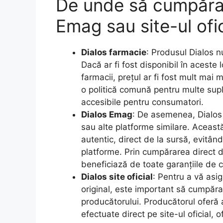
De unde să cumpăraț
Emag sau site-ul ofic
Dialos farmacie
: Produsul Dialos nu
Dacă ar fi fost disponibil în aceste
farmacii, prețul ar fi fost mult ma
o politică comună pentru multe supl
accesibile pentru consumatori.
Dialos Emag
: De asemenea, Dialos
sau alte platforme similare. Această
autentic, direct de la sursă, evitând
platforme. Prin cumpărarea direct de 
beneficiază de toate garanțiile de ca
Dialos site oficial
: Pentru a vă asi
original, este important să cumpărați
producătorului. Producătorul oferă 
efectuate direct pe site-ul oficial, o