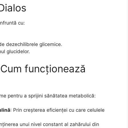
 Dialos
nfruntă cu:
de dezechilibrele glicemice.
l glucidelor.
 – Cum funcționează
e pentru a sprijini sănătatea metabolică:
ulină
: Prin creșterea eficienței cu care celulele
nținerea unui nivel constant al zahărului din