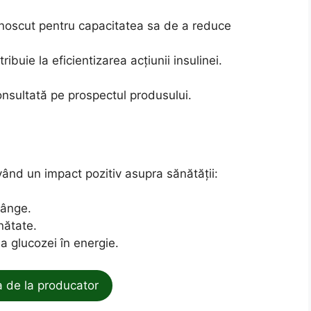
noscut pentru capacitatea sa de a reduce
ibuie la eficientizarea acțiunii insulinei.
onsultată pe prospectul produsului.
 având un impact pozitiv asupra sănătății:
sânge.
nătate.
a glucozei în energie.
de la producator