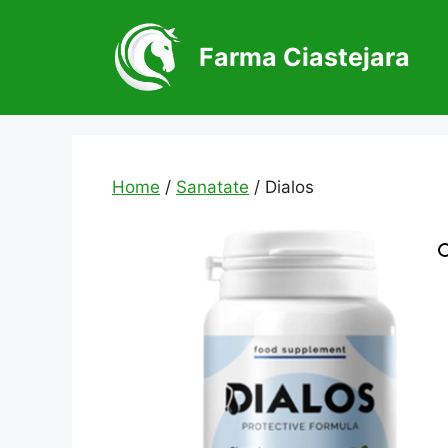
Skip
to
Farma Ciastejara
content
Home
/
Sanatate
/ Dialos