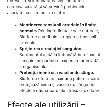
doresc să-și îmbunătățească sănătatea
cardiovasculară și să prevină problemele
asociate cu sistemul circulator.
Menținerea tensiunii arteriale în limite
normale
: Prin ingredientele sale naturale,
Blutforde contribuie la reglarea tensiunii
arteriale.
Sprijinirea circulației sanguine
:
Suplimentul ajută la îmbunătățirea fluxului
sanguin, asigurând o oxigenare adecvată
a organismului.
Protecția inimii și a vaselor de sânge
:
Blutforde oferă antioxidanți puternici care
protejează inima și vasele de sânge de
efectele dăunătoare ale stresului oxidativ.
Efecte ale utilizării –