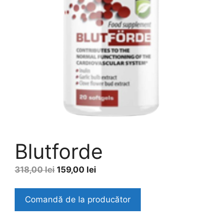
Blutforde
Original
Current
318,00
lei
159,00
lei
price
price
was:
is:
Comandă de la producător
318,00 lei.
159,00 lei.