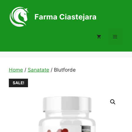
Skip
to
Farma Ciastejara
content
Menu
Home
/
Sanatate
/ Blutforde
SALE!