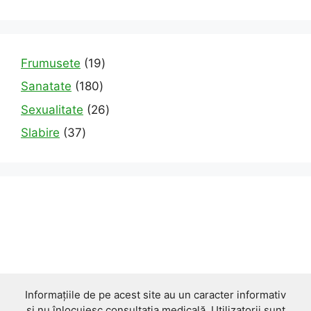
19
Frumusete
19
products
180
Sanatate
180
products
26
Sexualitate
26
products
37
Slabire
37
products
Informațiile de pe acest site au un caracter informativ
și nu înlocuiesc consultația medicală. Utilizatorii sunt