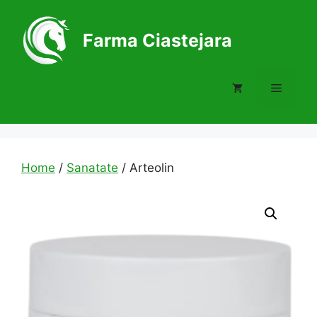
Skip
to
Farma Ciastejara
content
Menu
Home
/
Sanatate
/ Arteolin