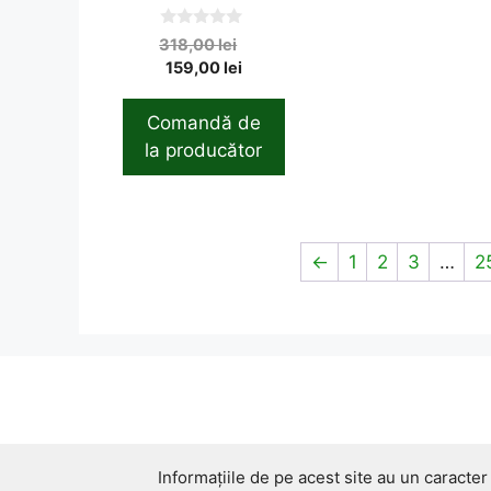
0
Original
318,00
lei
o
Current
price
159,00
lei
u
t
price
was:
o
is:
318,00 lei.
f
Comandă de
5
159,00 lei.
la producător
←
1
2
3
…
2
Informațiile de pe acest site au un caracter 