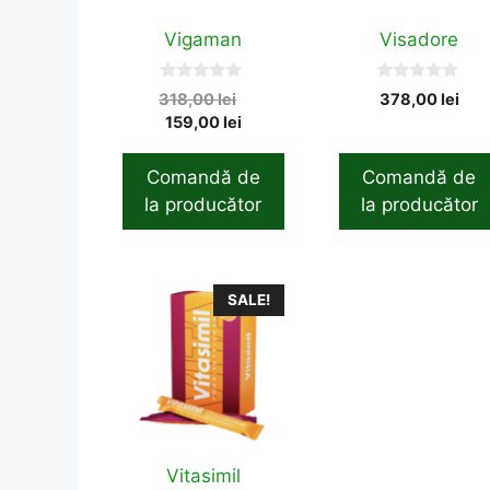
Vigaman
Visadore
0
0
Original
318,00
lei
378,00
lei
o
o
Current
price
159,00
lei
u
u
t
t
price
was:
o
o
is:
318,00 lei.
f
f
Comandă de
Comandă de
5
5
159,00 lei.
la producător
la producător
SALE!
Vitasimil