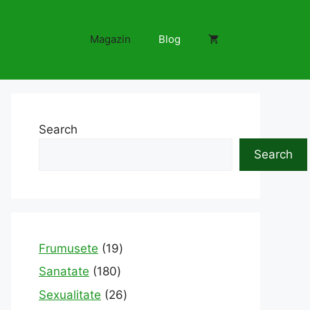
Magazin
Blog
Search
Search
19
Frumusete
19
products
180
Sanatate
180
products
26
Sexualitate
26