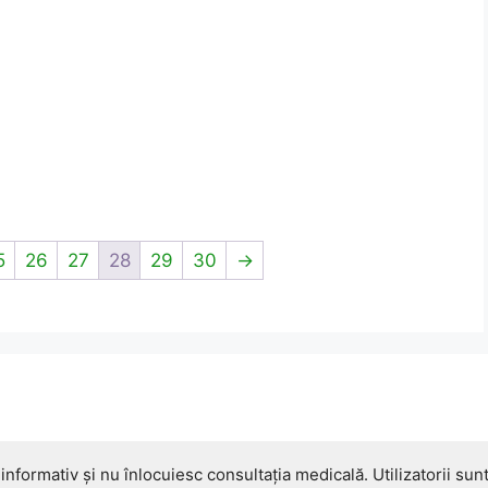
5
26
27
28
29
30
→
informativ și nu înlocuiesc consultația medicală. Utilizatorii sunt