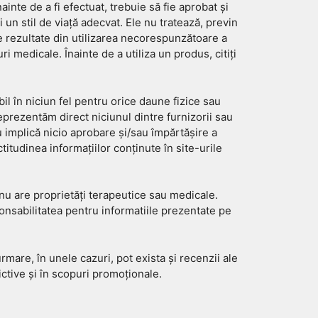
ainte de a fi efectuat, trebuie să fie aprobat și
un stil de viață adecvat. Ele nu tratează, previn
 rezultate din utilizarea necorespunzătoare a
i medicale. Înainte de a utiliza un produs, citiți
l în niciun fel pentru orice daune fizice sau
prezentăm direct niciunul dintre furnizorii sau
u implică nicio aprobare și/sau împărtășire a
titudinea informațiilor conținute în site-urile
nu are proprietăți terapeutice sau medicale.
nsabilitatea pentru informatiile prezentate pe
urmare, în unele cazuri, pot exista și recenzii ale
ictive și în scopuri promoționale.