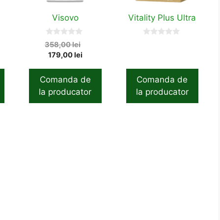
Visovo
Vitality Plus Ultra
0
0
Original
358,00
lei
o
o
Current
price
179,00
lei
u
u
t
t
price
was:
o
o
is:
358,00 lei.
f
f
Comanda de
Comanda de
5
5
179,00 lei.
la producator
la producator