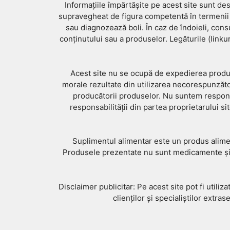
Informațiile împărtășite pe acest site sunt dest
supravegheat de figura competentă în termenii le
sau diagnozează boli. În caz de îndoieli, con
conținutului sau a produselor. Legăturile (linkur
Acest site nu se ocupă de expedierea produsu
morale rezultate din utilizarea necorespunzăto
producătorii produselor. Nu suntem responsab
responsabilității din partea proprietarului si
Suplimentul alimentar este un produs alimen
Produsele prezentate nu sunt medicamente și n
Disclaimer publicitar: Pe acest site pot fi utiliz
clienților și specialiștilor extr