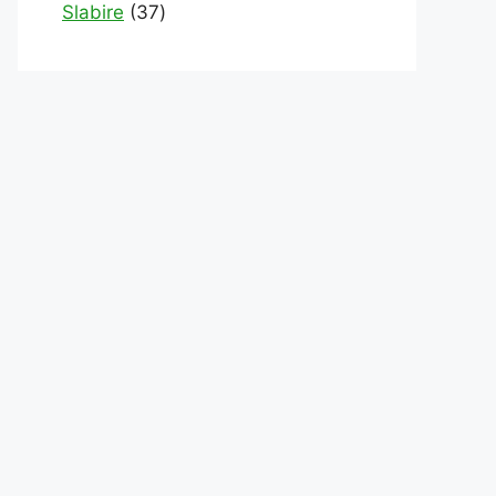
products
37
Slabire
37
products