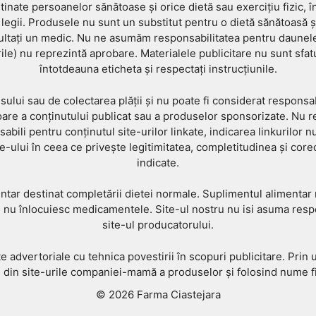
inate persoanelor sănătoase și orice dietă sau exercițiu fizic, în
gii. Produsele nu sunt un substitut pentru o dietă sănătoasă și 
sultați un medic. Nu ne asumăm responsabilitatea pentru daunele
ile) nu reprezintă aprobare. Materialele publicitare nu sunt sfatur
întotdeauna eticheta și respectați instrucțiunile.
lui sau de colectarea plății și nu poate fi considerat responsabi
are a conținutului publicat sau a produselor sponsorizate. Nu re
ili pentru conținutul site-urilor linkate, indicarea linkurilor n
te-ului în ceea ce privește legitimitatea, completitudinea și corec
indicate.
tar destinat completării dietei normale. Suplimentul alimentar 
u înlocuiesc medicamentele. Site-ul nostru nu isi asuma respo
site-ul producatorului.
ate advertoriale cu tehnica povestirii în scopuri publicitare. Prin 
ase din site-urile companiei-mamă a produselor și folosind nume f
© 2026 Farma Ciastejara