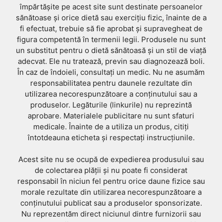
împărtășite pe acest site sunt destinate persoanelor
sănătoase și orice dietă sau exercițiu fizic, înainte de a
fi efectuat, trebuie să fie aprobat și supravegheat de
figura competentă în termenii legii. Produsele nu sunt
un substitut pentru o dietă sănătoasă și un stil de viață
adecvat. Ele nu tratează, previn sau diagnozează boli.
În caz de îndoieli, consultați un medic. Nu ne asumăm
responsabilitatea pentru daunele rezultate din
utilizarea necorespunzătoare a conținutului sau a
produselor. Legăturile (linkurile) nu reprezintă
aprobare. Materialele publicitare nu sunt sfaturi
medicale. Înainte de a utiliza un produs, citiți
întotdeauna eticheta și respectați instrucțiunile.
Acest site nu se ocupă de expedierea produsului sau
de colectarea plății și nu poate fi considerat
responsabil în niciun fel pentru orice daune fizice sau
morale rezultate din utilizarea necorespunzătoare a
conținutului publicat sau a produselor sponsorizate.
Nu reprezentăm direct niciunul dintre furnizorii sau