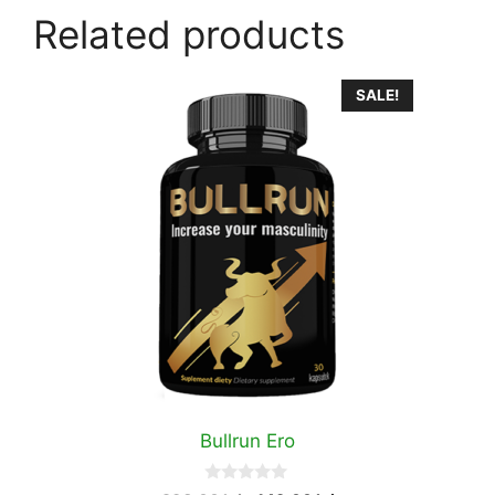
Related products
SALE!
Bullrun Ero
0