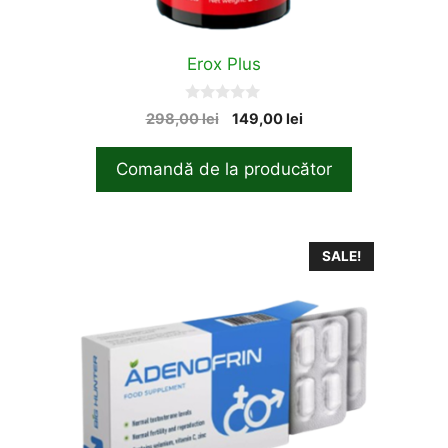
Erox Plus
0
Original
Current
298,00
lei
149,00
lei
o
price
price
u
t
was:
is:
Comandă de la producător
o
298,00 lei.
149,00 lei.
f
5
SALE!