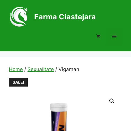
Skip
to
Farma Ciastejara
content
Menu
Home
/
Sexualitate
/ Vigaman
SALE!