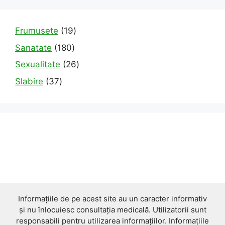
19
Frumusete
19
products
180
Sanatate
180
products
26
Sexualitate
26
products
37
Slabire
37
products
Informațiile de pe acest site au un caracter informativ
și nu înlocuiesc consultația medicală. Utilizatorii sunt
responsabili pentru utilizarea informațiilor. Informațiile