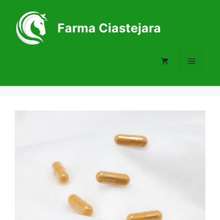
Skip
to
Farma Ciastejara
content
Menu