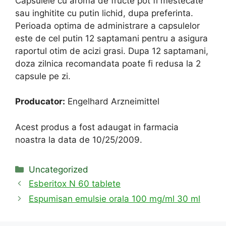
Capsulele cu aroma de fructe pot fi mestecate
sau inghitite cu putin lichid, dupa preferinta.
Perioada optima de administrare a capsulelor
este de cel putin 12 saptamani pentru a asigura
raportul otim de acizi grasi. Dupa 12 saptamani,
doza zilnica recomandata poate fi redusa la 2
capsule pe zi.
Producator:
Engelhard Arzneimittel
Acest produs a fost adaugat in farmacia
noastra la data de 10/25/2009.
Categories
Uncategorized
Esberitox N 60 tablete
Espumisan emulsie orala 100 mg/ml 30 ml