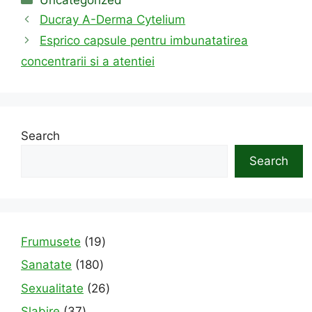
Ducray A-Derma Cytelium
Esprico capsule pentru imbunatatirea
concentrarii si a atentiei
Search
Search
19
Frumusete
19
products
180
Sanatate
180
products
26
Sexualitate
26
products
37
Slabire
37