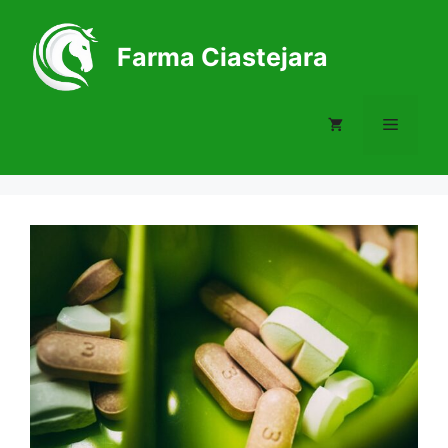
Skip
to
Farma Ciastejara
content
Menu