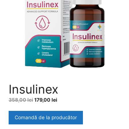
Insulinex
Original
Current
358,00
lei
179,00
lei
price
price
was:
is:
Comandă de la producător
358,00 lei.
179,00 lei.