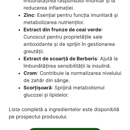
îmbunătățirea răspunsului imunitar și la
reducerea inflamației.
Zinc
: Esențial pentru funcția imunitară și
metabolizarea nutrienților.
Extract din frunze de ceai verde
:
Cunoscut pentru proprietățile sale
antioxidante și de sprijin în gestionarea
greutății.
Extract de scoarță de Berberis
: Ajută la
îmbunătățirea sensibilității la insulină.
Crom
: Contribuie la normalizarea nivelului
de zahăr din sânge.
Scorțișoară
: Sprijină metabolismul
glucozei și lipidelor.
Lista completă a ingredientelor este disponibilă
pe prospectul produsului.