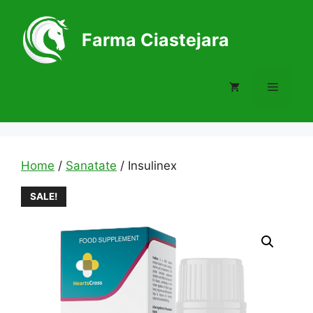
Skip
to
Farma Ciastejara
content
Menu
Home
/
Sanatate
/ Insulinex
SALE!