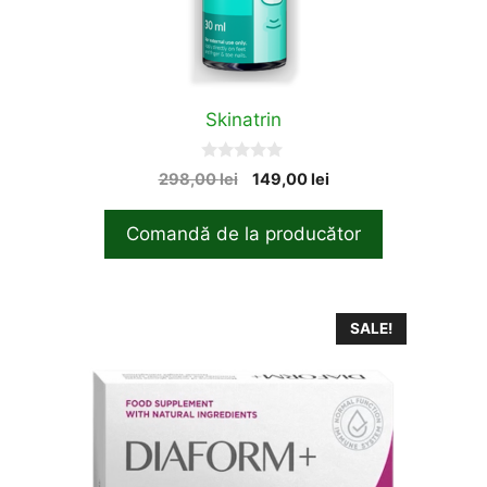
Skinatrin
0
Original
Current
298,00
lei
149,00
lei
o
price
price
u
t
was:
is:
Comandă de la producător
o
298,00 lei.
149,00 lei.
f
5
SALE!