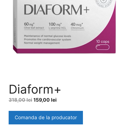
Diaform+
Original
Current
318,00
lei
159,00
lei
price
price
was:
is:
Comanda de la producator
318,00 lei.
159,00 lei.