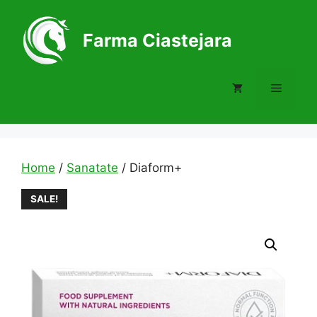
Skip
to
Farma Ciastejara
content
Menu
Home
/
Sanatate
/ Diaform+
SALE!