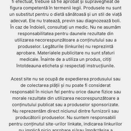
fi efectuat, trebuie să fie aprobat și supravegheat de
figura competentă în termenii legii. Produsele nu sunt
un substitut pentru o dietă sănătoasă și un stil de viață
adecvat. Ele nu tratează, previn sau diagnozează boli.
În caz de îndoieli, consultați un medic. Nu ne asumăm
responsabilitatea pentru daunele rezultate din
utilizarea necorespunzătoare a conținutului sau a
produselor. Legăturile (linkurile) nu reprezintă
aprobare. Materialele publicitare nu sunt sfaturi
medicale. Înainte de a utiliza un produs, citiți
întotdeauna eticheta și respectați instrucțiunile.
Acest site nu se ocupă de expedierea produsului sau
de colectarea plății și nu poate fi considerat
responsabil în niciun fel pentru orice daune fizice sau
morale rezultate din utilizarea necorespunzătoare a
conținutului publicat sau a produselor sponsorizate.
Nu reprezentăm direct niciunul dintre furnizorii sau
producătorii produselor. Nu suntem responsabili
pentru conținutul site-urilor linkate, indicarea linkurilor
nu implică nicio aprobare și/sau împărtășire a