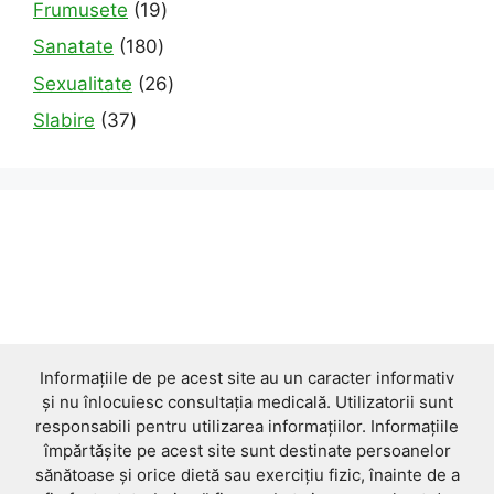
19
Frumusete
19
products
180
Sanatate
180
products
26
Sexualitate
26
products
37
Slabire
37
products
Informațiile de pe acest site au un caracter informativ
și nu înlocuiesc consultația medicală. Utilizatorii sunt
responsabili pentru utilizarea informațiilor. Informațiile
împărtășite pe acest site sunt destinate persoanelor
sănătoase și orice dietă sau exercițiu fizic, înainte de a