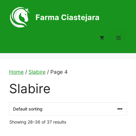
Skip
to
Farma Ciastejara
content
Menu
Home
/
Slabire
/ Page 4
Slabire
Showing 28–36 of 37 results