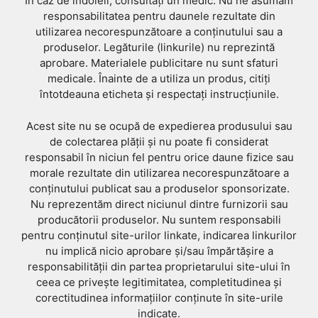
În caz de îndoieli, consultați un medic. Nu ne asumăm
responsabilitatea pentru daunele rezultate din
utilizarea necorespunzătoare a conținutului sau a
produselor. Legăturile (linkurile) nu reprezintă
aprobare. Materialele publicitare nu sunt sfaturi
medicale. Înainte de a utiliza un produs, citiți
întotdeauna eticheta și respectați instrucțiunile.
Acest site nu se ocupă de expedierea produsului sau
de colectarea plății și nu poate fi considerat
responsabil în niciun fel pentru orice daune fizice sau
morale rezultate din utilizarea necorespunzătoare a
conținutului publicat sau a produselor sponsorizate.
Nu reprezentăm direct niciunul dintre furnizorii sau
producătorii produselor. Nu suntem responsabili
pentru conținutul site-urilor linkate, indicarea linkurilor
nu implică nicio aprobare și/sau împărtășire a
responsabilității din partea proprietarului site-ului în
ceea ce privește legitimitatea, completitudinea și
corectitudinea informațiilor conținute în site-urile
indicate.