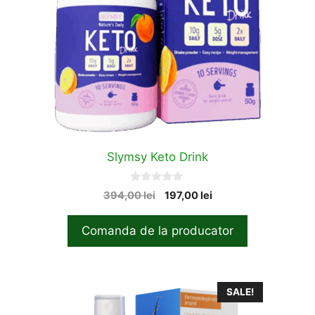
Slymsy Keto Drink
0
Original
Current
394,00
lei
197,00
lei
o
price
price
u
t
was:
is:
Comanda de la producator
o
394,00 lei.
197,00 lei.
f
5
SALE!