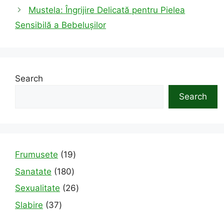
Mustela: Îngrijire Delicată pentru Pielea
Sensibilă a Bebelușilor
Search
Search
19
Frumusete
19
products
180
Sanatate
180
products
26
Sexualitate
26
products
37
Slabire
37
products